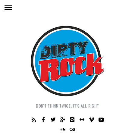
DON'T THINK TWICE, IT'S ALL RIGHT