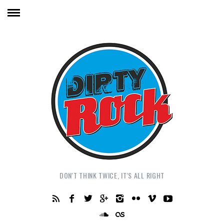
DON'T THINK TWICE, IT'S ALL RIGHT