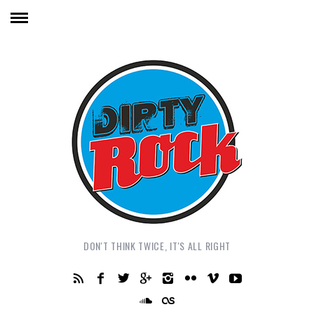
DON'T THINK TWICE, IT'S ALL RIGHT