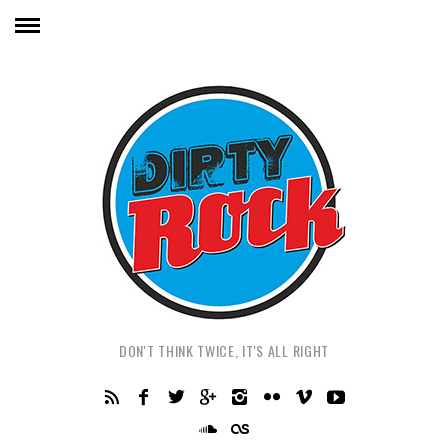
DON'T THINK TWICE, IT'S ALL RIGHT