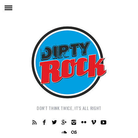
DON'T THINK TWICE, IT'S ALL RIGHT