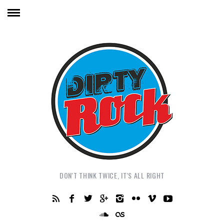
DON'T THINK TWICE, IT'S ALL RIGHT