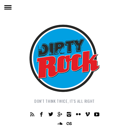
DON'T THINK TWICE, IT'S ALL RIGHT