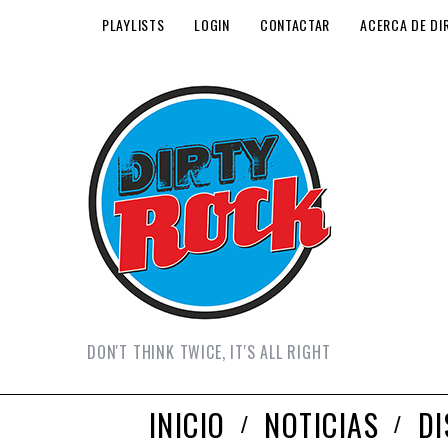
PLAYLISTS
LOGIN
CONTACTAR
ACERCA DE DI
DON'T THINK TWICE, IT'S ALL RIGHT
INICIO
NOTICIAS
D