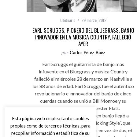
Obituario
29 marzo, 2012
EARL SCRUGGS, PIONERO DEL BLUEGRASS, BANJO
INNOVADOR EN LA MÚSICA COUNTRY, FALLECIÓ
AYER
por
Carlos Pérez Báez
Earl Scruggs el guitarrista de banjo más
infuyente en el Bluegrass y música Country
falleció el miércoles 28 de marzo en Nashville a
los 88 años de edad. Earl Scruggs fue el auténtico
revolucionario e innnovador del banjo de cinco
cuerdas cuando se unió a Bill Monroe y su
inseparable guitarrista Lester Flatt.
Su técnica a la hora de tocar en banjo llegó a
Esta página web emplea tanto cookies
denominarse “The Scruggs Picking Style”, que
propias como de terceros técnicas, para
consistía en utilizar tres dedos en vez de dos, el
recopilar información estadística de su