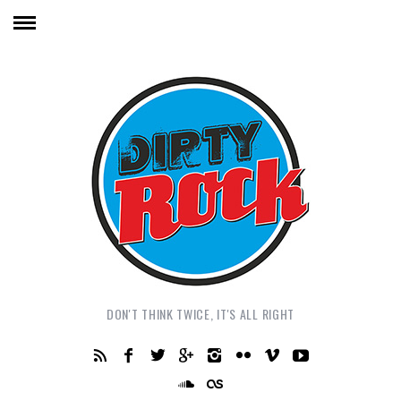
DON'T THINK TWICE, IT'S ALL RIGHT