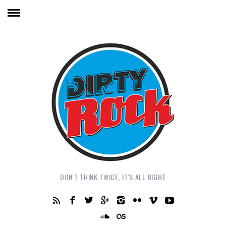
DON'T THINK TWICE, IT'S ALL RIGHT