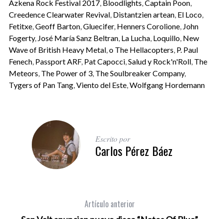
Azkena Rock Festival 2017
,
Bloodlights
,
Captain Poon
,
Creedence Clearwater Revival
,
Distantzien artean
,
El Loco
,
Fetitxe
,
Geoff Barton
,
Gluecifer
,
Henners Corolione
,
John
Fogerty
,
José María Sanz Beltran
,
La Lucha
,
Loquillo
,
New
Wave of British Heavy Metal
,
o The Hellacopters
,
P. Paul
Fenech
,
Passport ARF
,
Pat Capocci
,
Salud y Rock'n'Roll
,
The
Meteors
,
The Power of 3
,
The Soulbreaker Company
,
Tygers of Pan Tang
,
Viento del Este
,
Wolfgang Hordemann
Escrito por
Carlos Pérez Báez
Artículo anterior