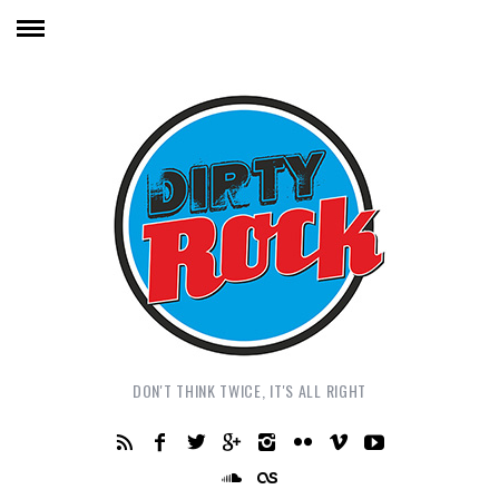
DON'T THINK TWICE, IT'S ALL RIGHT