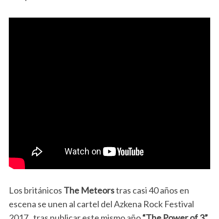
Los británicos
The Meteors
tras casi 40 años en
escena se unen al cartel del Azkena Rock Festival
2017, tras publicar este mismo año
“The Power of 3”