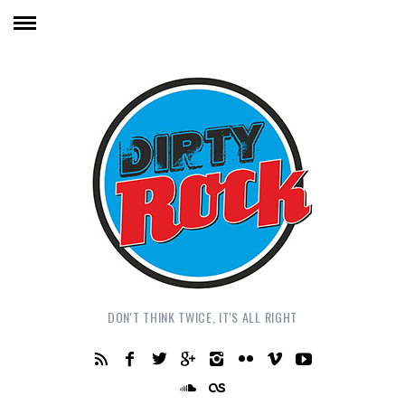
DON'T THINK TWICE, IT'S ALL RIGHT