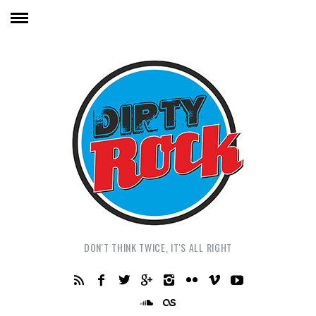
DON'T THINK TWICE, IT'S ALL RIGHT