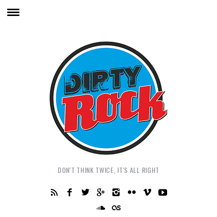
DON'T THINK TWICE, IT'S ALL RIGHT