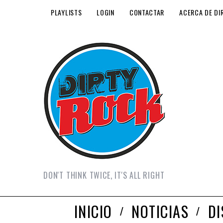
PLAYLISTS
LOGIN
CONTACTAR
ACERCA DE DI
DON'T THINK TWICE, IT'S ALL RIGHT
INICIO
NOTICIAS
D