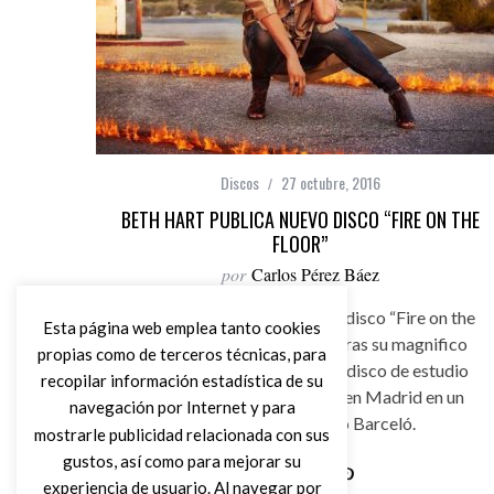
Discos
27 octubre, 2016
BETH HART PUBLICA NUEVO DISCO “FIRE ON THE
FLOOR”
por
Carlos Pérez Báez
Beth Hart regresa con nuevo disco “Fire on the
Esta página web emplea tanto cookies
Floor” este mes de octubre tras su magnifico
propias como de terceros técnicas, para
“Better Than Home”, octavo disco de estudio
recopilar información estadística de su
que presentó el año pasado en Madrid en un
navegación por Internet y para
concierto en el Teatro Barceló.
mostrarle publicidad relacionada con sus
gustos, así como para mejorar su
experiencia de usuario. Al navegar por