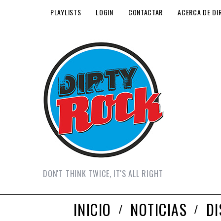
PLAYLISTS
LOGIN
CONTACTAR
ACERCA DE DI
DON'T THINK TWICE, IT'S ALL RIGHT
INICIO
NOTICIAS
D