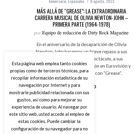
Aniversario
,
Especiales
8 agosto, 2023
MÁS ALLÁ DE “GREASE”: LA EXTRAORDINARIA
CARRERA MUSICAL DE OLIVIA NEWTON-JOHN –
PRIMERA PARTE (1964-1978)
por
Equipo de redacción de Dirty Rock Magazine
En el aniversario de la desaparición de Olivia
Newton-John hacemos un breve repaso a sus
inicios en el mundo del espectáculo, a sus
Esta página web emplea tanto cookies
primeros discos, su participación en Eurovisión y
propias como de terceros técnicas, para
su llegada al éxito mundial con “Grease”.
recopilar información estadística de su
navegación por Internet y para
mostrarle publicidad relacionada con sus
Leer Más
gustos, así como para mejorar su
experiencia de usuario. Al navegar por
este sitio web, usted accede al empleo de
estas cookies. Puede cambiar la
configuración de su navegador para no