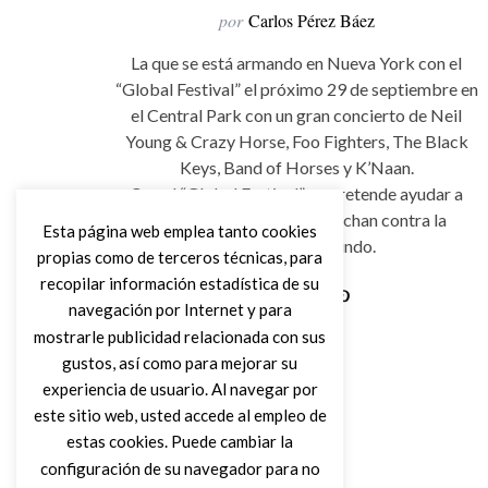
por
Carlos Pérez Báez
La que se está armando en Nueva York con el
“Global Festival” el próximo 29 de septiembre en
el Central Park con un gran concierto de Neil
Young & Crazy Horse, Foo Fighters, The Black
Keys, Band of Horses y K’Naan.
Con el “Global Festival”, se pretende ayudar a
muchisimas familias que luchan contra la
Esta página web emplea tanto cookies
pobreza en el mundo.
propias como de terceros técnicas, para
recopilar información estadística de su
navegación por Internet y para
Leer Más
mostrarle publicidad relacionada con sus
gustos, así como para mejorar su
experiencia de usuario. Al navegar por
este sitio web, usted accede al empleo de
estas cookies. Puede cambiar la
configuración de su navegador para no