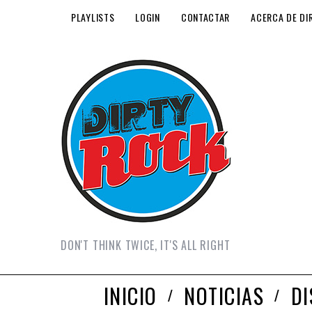
PLAYLISTS
LOGIN
CONTACTAR
ACERCA DE DI
DON'T THINK TWICE, IT'S ALL RIGHT
INICIO
NOTICIAS
D