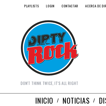
PLAYLISTS
LOGIN
CONTACTAR
ACERCA DE DI
DON'T THINK TWICE, IT'S ALL RIGHT
INICIO
NOTICIAS
D