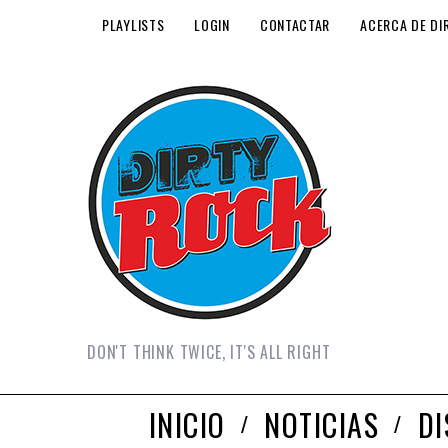
PLAYLISTS
LOGIN
CONTACTAR
ACERCA DE DI
DON'T THINK TWICE, IT'S ALL RIGHT
INICIO
NOTICIAS
D