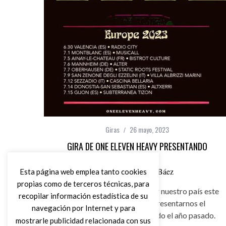
Giras
26 mayo, 2023
GIRA DE ONE ELEVEN HEAVY PRESENTANDO
POOLSIDE
por
Carlos Pérez Báez
Esta página web emplea tanto cookies
propias como de terceros técnicas, para
Gira de One Eleven Heavy por nuestro país este
recopilar información estadística de su
mes de junio y julio para presentarnos el
navegación por Internet y para
sensacional “Poolside” lanzado el año pasado.
mostrarle publicidad relacionada con sus