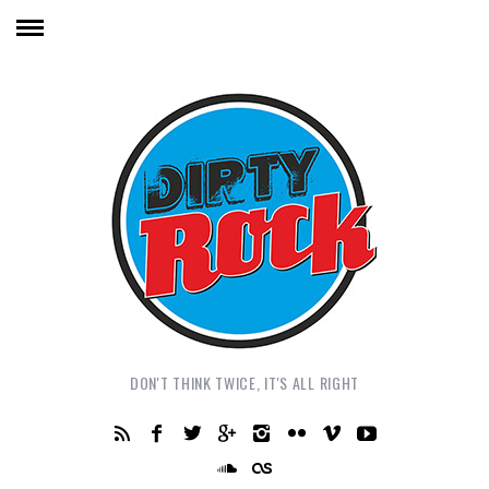
DON'T THINK TWICE, IT'S ALL RIGHT