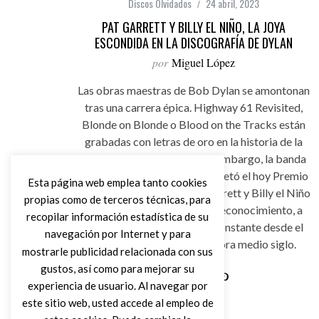
Discos Olvidados
24 abril, 2023
PAT GARRETT Y BILLY EL NIÑO, LA JOYA
ESCONDIDA EN LA DISCOGRAFÍA DE DYLAN
por
Miguel López
Las obras maestras de Bob Dylan se amontonan
tras una carrera épica. Highway 61 Revisited,
Blonde on Blonde o Blood on the Tracks están
grabadas con letras de oro en la historia de la
música contemporánea. Sin embargo, la banda
sonora que compuso e interpretó el hoy Premio
Esta página web emplea tanto cookies
Nobel para la película Pat Garrett y Billy el Niño
propias como de terceros técnicas, para
no ha gozado de suficiente reconocimiento, a
recopilar información estadística de su
pesar de su revalorización constante desde el
navegación por Internet y para
estreno del álbum, hace ahora medio siglo.
mostrarle publicidad relacionada con sus
gustos, así como para mejorar su
experiencia de usuario. Al navegar por
Leer Más
este sitio web, usted accede al empleo de