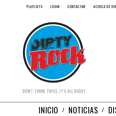
PLAYLISTS
LOGIN
CONTACTAR
ACERCA DE DI
DON'T THINK TWICE, IT'S ALL RIGHT
INICIO
NOTICIAS
D