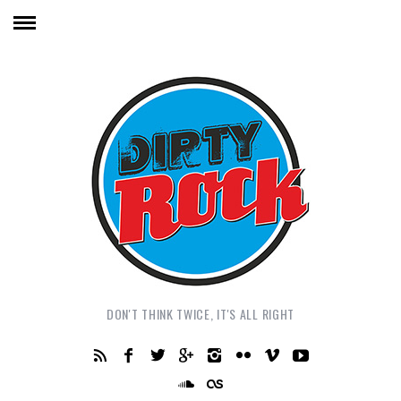
DON'T THINK TWICE, IT'S ALL RIGHT