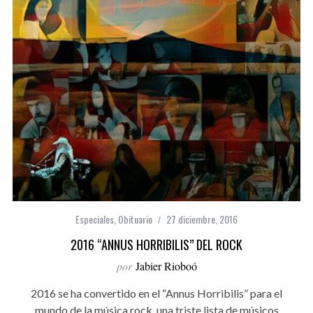
Especiales
,
Obituario
27 diciembre, 2016
2016 “ANNUS HORRIBILIS” DEL ROCK
por
Jabier Rioboó
2016 se ha convertido en el “Annus Horribilis” para el
mundo de la música rock, una triste lista de músicos