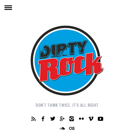
DON'T THINK TWICE, IT'S ALL RIGHT