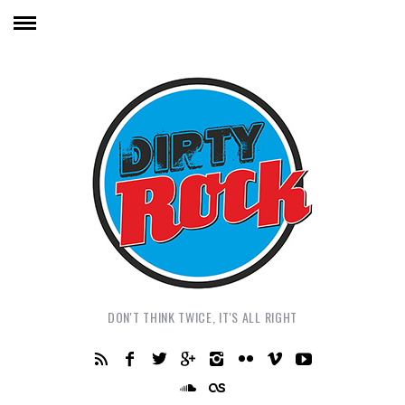
DON'T THINK TWICE, IT'S ALL RIGHT