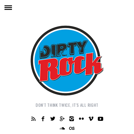
DON'T THINK TWICE, IT'S ALL RIGHT