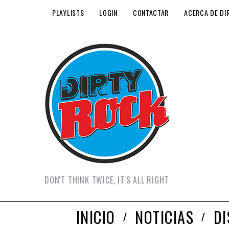
PLAYLISTS
LOGIN
CONTACTAR
ACERCA DE DI
DON'T THINK TWICE, IT'S ALL RIGHT
INICIO
NOTICIAS
D