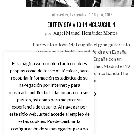
Entrevistas
,
Especiales
16 julio, 2016
ENTREVISTA A JOHN MCLAUGHLIN
por
Ángel Manuel Hernández Montes
Entrevista a John McLaughlin el gran guitarrista
y compositor inglés estará de gira en España
durante el mes de julio en España con un
Esta página web emplea tanto cookies
concierto en Algeciras 18 de juliio, Madrid el 19
propias como de terceros técnicas, para
de julio y Barcelona el 20 junto a su banda The
recopilar información estadística de su
4th Dimension
navegación por Internet y para
mostrarle publicidad relacionada con sus
gustos, así como para mejorar su
Leer Más
experiencia de usuario. Al navegar por
este sitio web, usted accede al empleo de
estas cookies. Puede cambiar la
configuración de su navegador para no