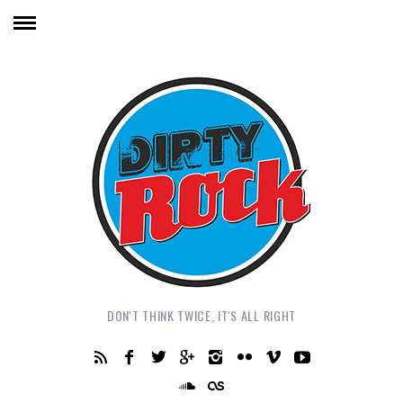
DON'T THINK TWICE, IT'S ALL RIGHT