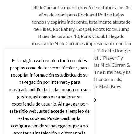
Nick Curran ha muerto hoy 6 de octubre a los 35
años de edad, puro Rock and Roll de bajos
fondos y espíritu indecente, totalmente atestado
de Blues, Rockabilly, Gospel, Roots Rock, Jump
Blues de los años 40, Punk y Soul. El legado
musical de Nick Curran es impresionante con tan
solo 5 dicos, “Fixin’ Your Head”, “Nitelife Boogie.
Living Blues”, “Doctor Velvet”, “Player!” y
Esta página web emplea tanto cookies
“Reform School Girl”. Sus bandas Nick Curran &
propias como de terceros técnicas, para
The LowLifes y Nick Curran & The Nitelifes, y ha
recopilar información estadística de su
tocando en The Fabulous Thunderbirds,
navegación por Internet y para
Degüello, The Jaguars y The Flash Boys.
mostrarle publicidad relacionada con sus
gustos, así como para mejorar su
experiencia de usuario. Al navegar por
Leer Más
este sitio web, usted accede al empleo de
estas cookies. Puede cambiar la
configuración de su navegador para no
aceptar su instalación u obtener más