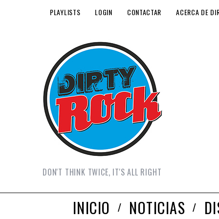
PLAYLISTS
LOGIN
CONTACTAR
ACERCA DE DI
DON'T THINK TWICE, IT'S ALL RIGHT
INICIO
NOTICIAS
D