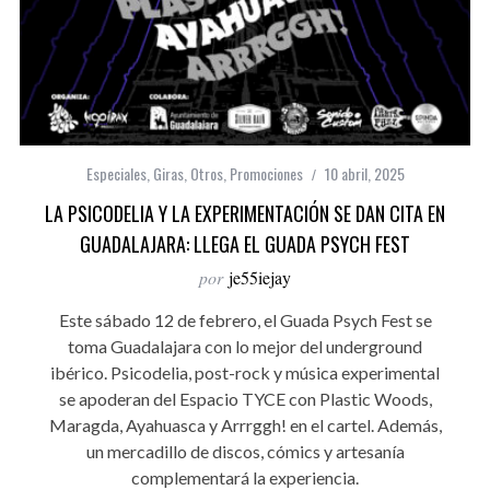
Especiales
,
Giras
,
Otros
,
Promociones
10 abril, 2025
LA PSICODELIA Y LA EXPERIMENTACIÓN SE DAN CITA EN
GUADALAJARA: LLEGA EL GUADA PSYCH FEST
por
je55iejay
Este sábado 12 de febrero, el Guada Psych Fest se
toma Guadalajara con lo mejor del underground
ibérico. Psicodelia, post-rock y música experimental
se apoderan del Espacio TYCE con Plastic Woods,
Maragda, Ayahuasca y Arrrggh! en el cartel. Además,
un mercadillo de discos, cómics y artesanía
complementará la experiencia.