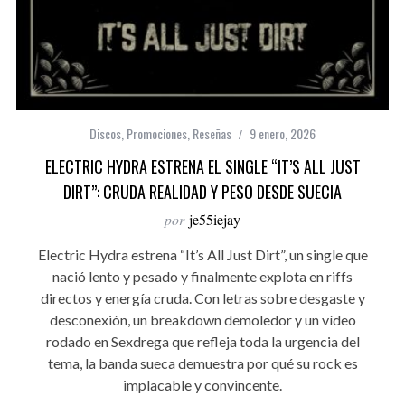
Discos
,
Promociones
,
Reseñas
9 enero, 2026
ELECTRIC HYDRA ESTRENA EL SINGLE “IT’S ALL JUST
DIRT”: CRUDA REALIDAD Y PESO DESDE SUECIA
por
je55iejay
Electric Hydra estrena “It’s All Just Dirt”, un single que
nació lento y pesado y finalmente explota en riffs
directos y energía cruda. Con letras sobre desgaste y
desconexión, un breakdown demoledor y un vídeo
rodado en Sexdrega que refleja toda la urgencia del
tema, la banda sueca demuestra por qué su rock es
implacable y convincente.