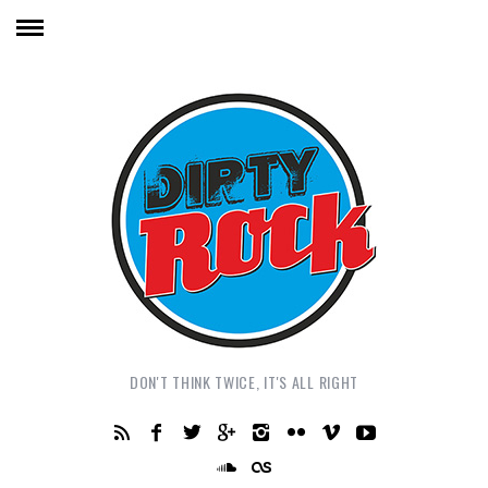
DON'T THINK TWICE, IT'S ALL RIGHT