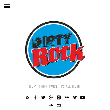
DON'T THINK TWICE, IT'S ALL RIGHT