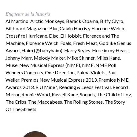
Etiquetas de la historia
Al Martino
,
Arctic Monkeys
,
Barack Obama
,
Biffy Clyro
,
Billboard Magazine
,
Blur
,
Calvin Harris y Florence Welch
,
Crossfire Hurricane
,
Disc
,
El Hobbit
,
Florence and The
Machine
,
Florence Welch
,
Foals
,
Fresh Meat
,
Godlike Genius
Award
,
Haim (@babyhaim)
,
Harry Styles
,
Here in my Heart
,
Johnny Marr
,
Melody Maker
,
Mike Skinner
,
Miles Kane
,
Muse
,
New Musical Express (NME)
,
NME
,
NME Poll
Winners Concerts
,
One Direction
,
Palma Violets
,
Paul
Weller
,
Premios New Musical Express 2013
,
Premios NME
Awards 2013
,
R U Mine?
,
Reading & Leeds Festival
,
Record
Mirror
,
Ronnie Wood
,
Russell Kane
,
Sounds
,
The Child of Lov
,
The Cribs
,
The Maccabees
,
The Rolling Stones
,
The Story
Of The Streets