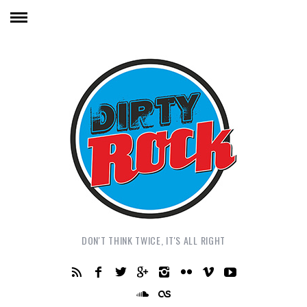
DON'T THINK TWICE, IT'S ALL RIGHT