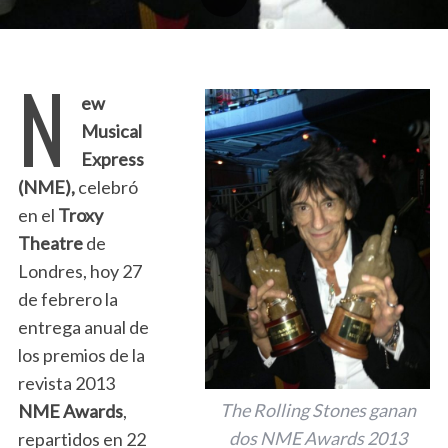
N
ew
Musical
Express
(NME),
celebró
en el
Troxy
Theatre
de
Londres, hoy 27
de febrero la
entrega anual de
los premios de la
revista 2013
The Rolling Stones ganan
NME Awards
,
dos NME Awards 2013
repartidos en 22