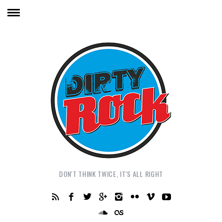
DON'T THINK TWICE, IT'S ALL RIGHT