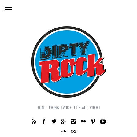
DON'T THINK TWICE, IT'S ALL RIGHT