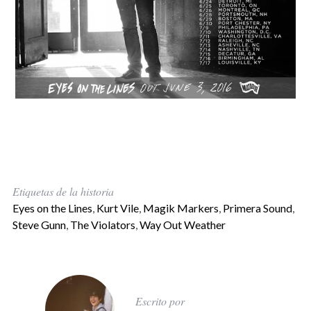
Etiquetas de la historia
Eyes on the Lines
,
Kurt Vile
,
Magik Markers
,
Primera Sound
,
Steve Gunn
,
The Violators
,
Way Out Weather
Escrito por