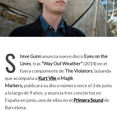
S
teve Gunn
anuncia nuevo disco
Eyes on the
Lines
, tras
“Way Out Weather”
(2014) en el
fuera componente de
The Violators
, la banda
que acompaña a
Kurt Vile
o Magik
Markers,
publicará su disco número once el 3 de junio
a lo largo de 9 años, y anuncia tres conciertos en
España en junio, uno de ellos en el
Primera Sound
de
Barcelona.