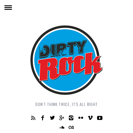
DON'T THINK TWICE, IT'S ALL RIGHT