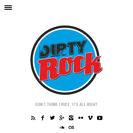
DON'T THINK TWICE, IT'S ALL RIGHT