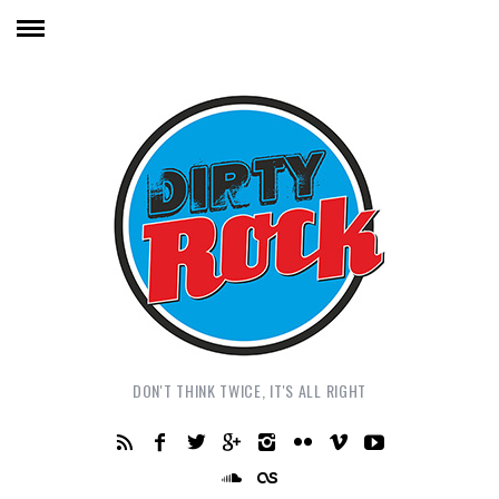
DON'T THINK TWICE, IT'S ALL RIGHT