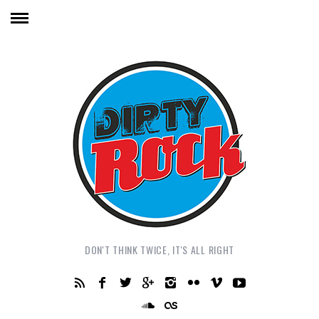
DON'T THINK TWICE, IT'S ALL RIGHT