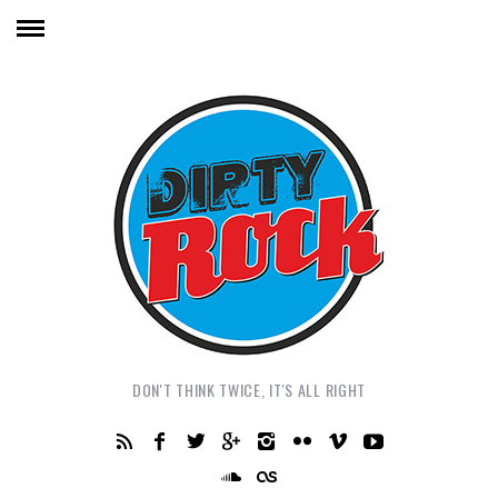
DON'T THINK TWICE, IT'S ALL RIGHT