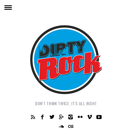
DON'T THINK TWICE, IT'S ALL RIGHT