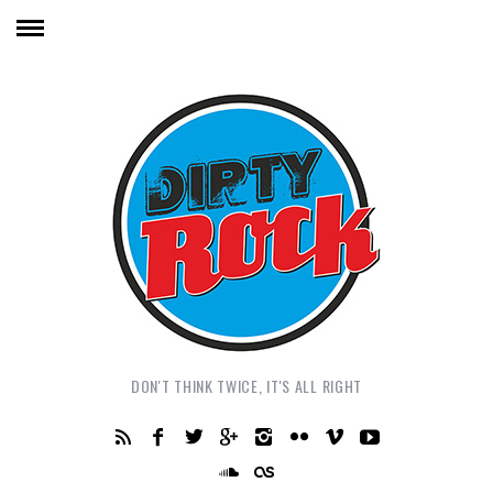
DON'T THINK TWICE, IT'S ALL RIGHT