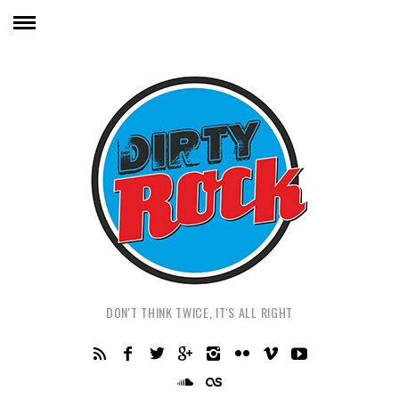
DON'T THINK TWICE, IT'S ALL RIGHT