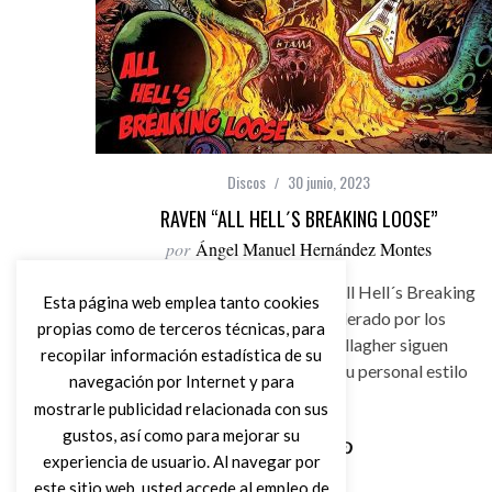
Discos
30 junio, 2023
RAVEN “ALL HELL´S BREAKING LOOSE”
por
Ángel Manuel Hernández Montes
Raven tienen nuevo trabajo “All Hell´s Breaking
Esta página web emplea tanto cookies
Loose”. El trío británico liderado por los
propias como de terceros técnicas, para
hermanos John y Mark Gallagher siguen
recopilar información estadística de su
custodiando honrosamente su personal estilo
navegación por Internet y para
desde 1974.
mostrarle publicidad relacionada con sus
gustos, así como para mejorar su
experiencia de usuario. Al navegar por
Leer Más
este sitio web, usted accede al empleo de