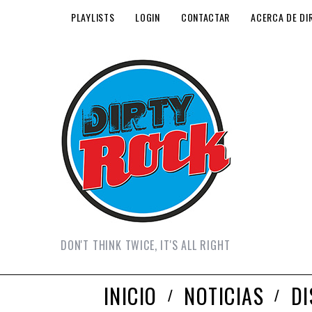
PLAYLISTS
LOGIN
CONTACTAR
ACERCA DE DI
DON'T THINK TWICE, IT'S ALL RIGHT
INICIO
NOTICIAS
D