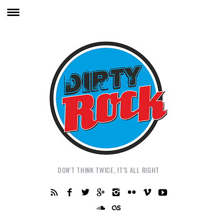
DON'T THINK TWICE, IT'S ALL RIGHT