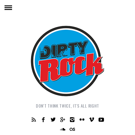
DON'T THINK TWICE, IT'S ALL RIGHT