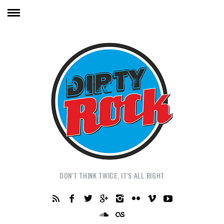
DON'T THINK TWICE, IT'S ALL RIGHT