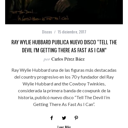
Discos
15 diciembre, 2017
RAY WYLIE HUBBARD PUBLICA NUEVO DISCO “TELL THE
DEVIL I’M GETTING THERE AS FAST AS I CAN”
por
Carlos Pérez Báez
Ray Wylie Hubbard una de las figuras más destacadas
del country progresivo en los 70 y fundador del Ray
Wylie Hubbard and the Cowboy Twinkies,
considerada la primera banda de cowpunk de la
historia, publicó nuevo disco “Tell The Devil I’m
Getting There As Fast As I Can”.
Leer Más