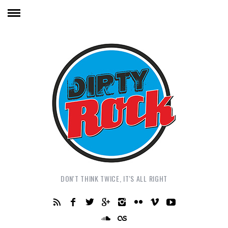
DON'T THINK TWICE, IT'S ALL RIGHT