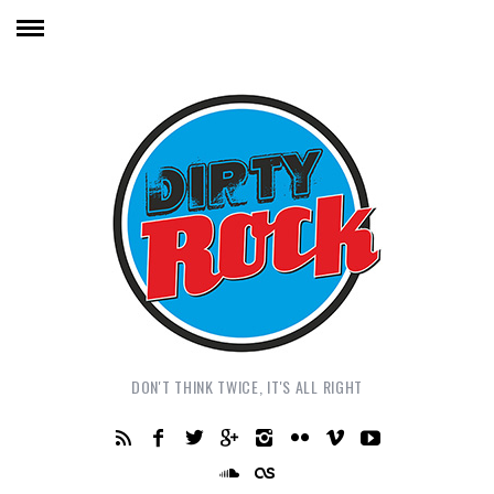
DON'T THINK TWICE, IT'S ALL RIGHT