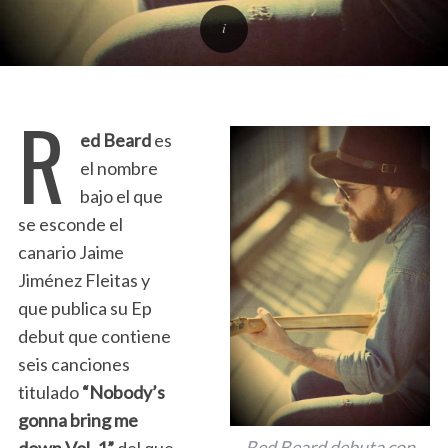
R
ed Beard
es
el nombre
bajo el que
se esconde el
canario Jaime
Jiménez Fleitas y
que publica su Ep
debut que contiene
seis canciones
titulado
“Nobody’s
gonna bring me
Red Beard debuta con