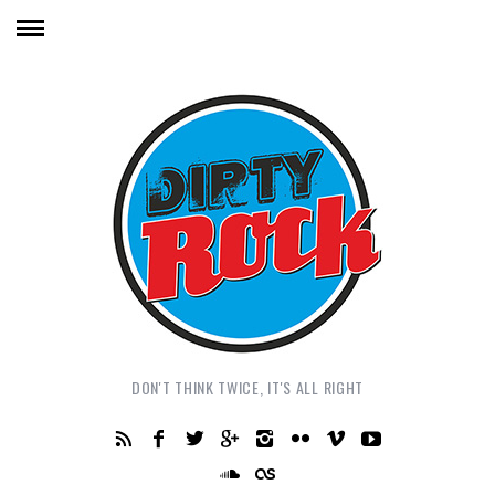
DON'T THINK TWICE, IT'S ALL RIGHT