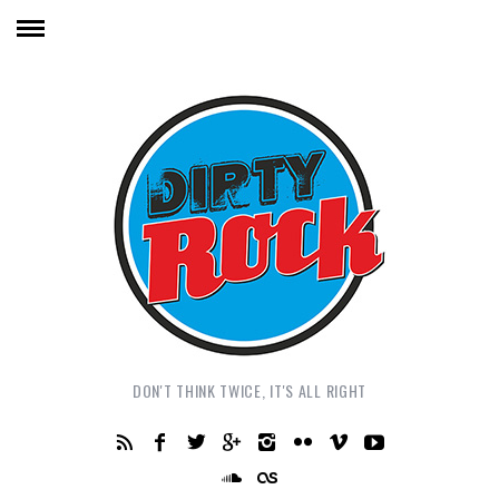
DON'T THINK TWICE, IT'S ALL RIGHT