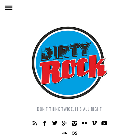
DON'T THINK TWICE, IT'S ALL RIGHT